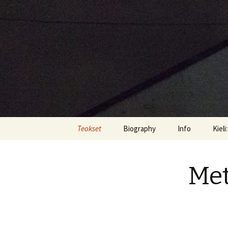
Kuvanveis
Siirry
Teokset
Biography
Info
Kieli
sisältöön
Lasiteokset
CV
s
Met
Hautakivet
E
Veistokset
Metsäprojekti