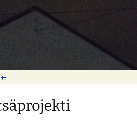
täjä Jarmo Vell
:
uomi
säprojekti
nglish