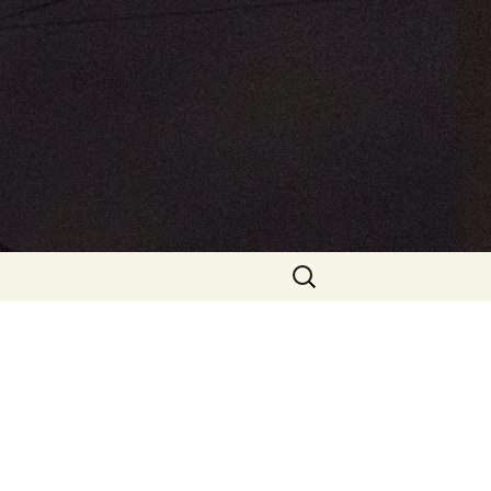
onen
Haku: