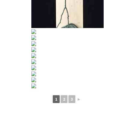
1
2
3
►