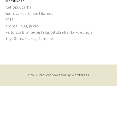
Matsukaze
Kellopuutarha
vuorovaikutteinen tilateos
2015
pronssi, puu, ja kivi
kelloissa Braille-pistekirjoituksella Haiku-runoja
Tays Silmäkeskus, Tampere
Info
Proudly powered by WordPress